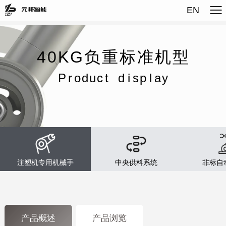
EN
4
0
K
G
负
重
标
准
机
型
P
r
o
d
u
c
t
d
i
s
p
l
a
y
注塑机专用机械手
中央供料系统
非标自
产品概述
产品浏览